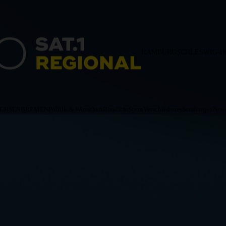
HAMBURG
SCHLESWIG-H
ACHSEN
BREMEN
Politik & Wirtschaft
Blaulicht
Sport
Verschiedenes
Sendungen
News