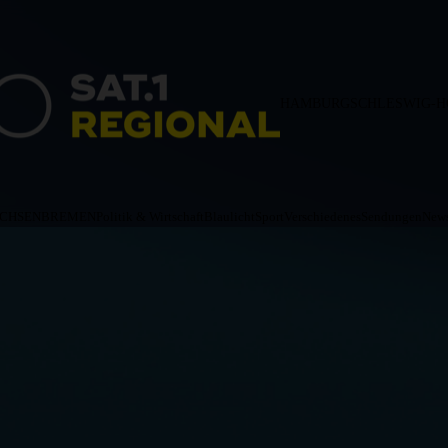
HAMBURG
SCHLESWIG-H
ACHSEN
BREMEN
Politik & Wirtschaft
Blaulicht
Sport
Verschiedenes
Sendungen
News