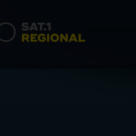
HAMBURG
SCHLESWIG-H
ACHSEN
BREMEN
Politik & Wirtschaft
Blaulicht
Sport
Verschiedenes
Sendungen
News