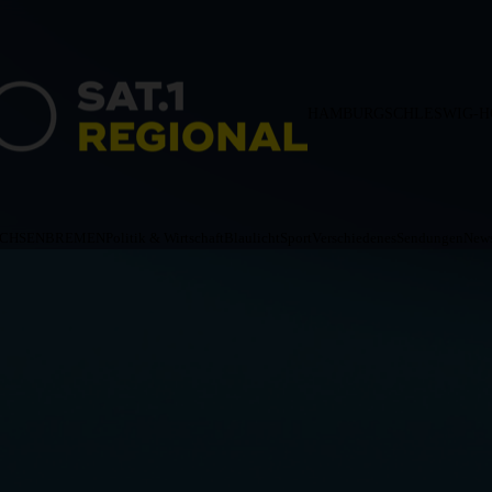
HAMBURG
SCHLESWIG-H
ACHSEN
BREMEN
Politik & Wirtschaft
Blaulicht
Sport
Verschiedenes
Sendungen
News