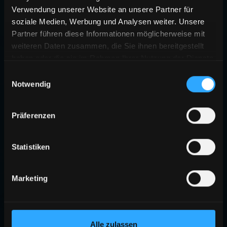
Verwendung unserer Website an unsere Partner für
soziale Medien, Werbung und Analysen weiter. Unsere
Partner führen diese Informationen möglicherweise mit
weiteren Daten zusammen, die Sie ihnen bereitgestellt
haben oder die sie im Rahmen Ihrer Nutzung der Dienste
gesammelt haben.
Einwilligungsauswahl
Notwendig
404
Präferenzen
SEITE NICHT GEFUNDEN
Die angeforderte Seite existiert nicht oder wurde verschoben.
Statistiken
ZURÜCK ZUR STARTSEITE
Marketing
Alle zulassen