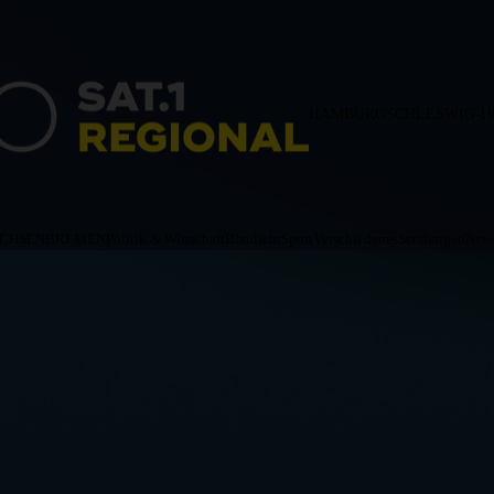
HAMBURG
SCHLESWIG-H
ACHSEN
BREMEN
Politik & Wirtschaft
Blaulicht
Sport
Verschiedenes
Sendungen
News