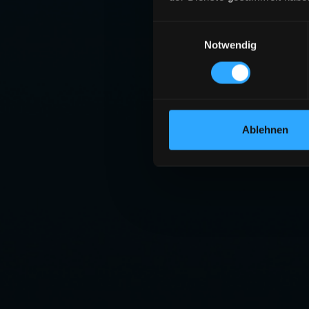
Einwilligungsauswahl
Notwendig
SE
Die angeforderte S
ZU
Ablehnen