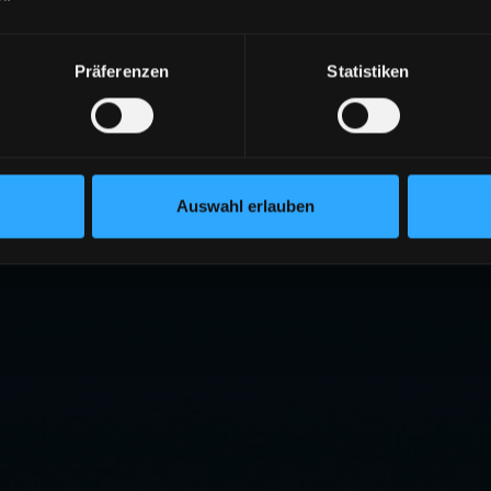
404
Präferenzen
Statistiken
ITE NICHT GEFUNDEN
eite existiert nicht oder wurde verschoben.
RÜCK ZUR STARTSEITE
Auswahl erlauben