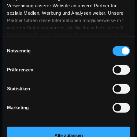
Verwendung unserer Website an unsere Partner für
soziale Medien, Werbung und Analysen weiter. Unsere
Partner führen diese Informationen möglicherweise mit
weiteren Daten zusammen, die Sie ihnen bereitgestellt
haben oder die sie im Rahmen Ihrer Nutzung der Dienste
gesammelt haben.
Einwilligungsauswahl
Notwendig
404
Präferenzen
SEITE NICHT GEFUNDEN
Die angeforderte Seite existiert nicht oder wurde verschoben.
Statistiken
ZURÜCK ZUR STARTSEITE
Marketing
Alle zulassen