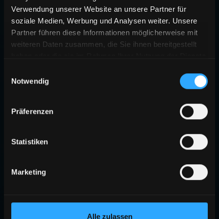
Verwendung unserer Website an unsere Partner für
soziale Medien, Werbung und Analysen weiter. Unsere
Partner führen diese Informationen möglicherweise mit
weiteren Daten zusammen, die Sie ihnen bereitgestellt
haben oder die sie im Rahmen Ihrer Nutzung der Dienste
gesammelt haben.
Einwilligungsauswahl
Notwendig
404
Präferenzen
SEITE NICHT GEFUNDEN
Die angeforderte Seite existiert nicht oder wurde verschoben.
Statistiken
ZURÜCK ZUR STARTSEITE
Marketing
Alle zulassen