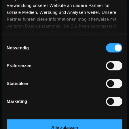
Verwendung unserer Website an unsere Partner für
soziale Medien, Werbung und Analysen weiter. Unsere
Partner führen diese Informationen möglicherweise mit
weiteren Daten zusammen, die Sie ihnen bereitgestellt
haben oder die sie im Rahmen Ihrer Nutzung der Dienste
gesammelt haben.
Einwilligungsauswahl
Notwendig
404
Präferenzen
SEITE NICHT GEFUNDEN
Die angeforderte Seite existiert nicht oder wurde verschoben.
Statistiken
ZURÜCK ZUR STARTSEITE
Marketing
Alle zulassen