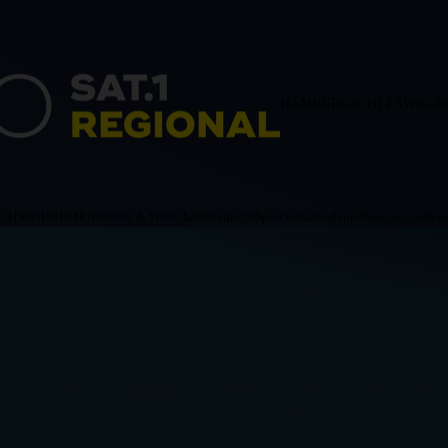
HAMBURG
SCHLESWIG-H
ACHSEN
BREMEN
Politik & Wirtschaft
Blaulicht
Sport
Verschiedenes
Sendungen
News