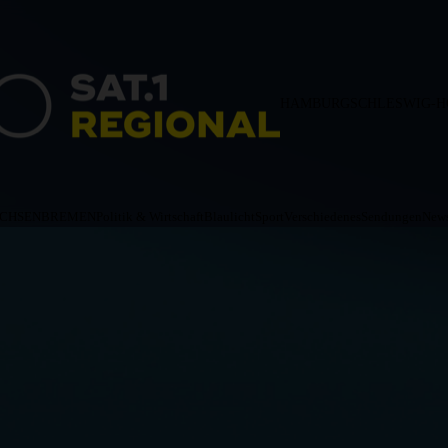
HAMBURG
SCHLESWIG-H
ACHSEN
BREMEN
Politik & Wirtschaft
Blaulicht
Sport
Verschiedenes
Sendungen
News