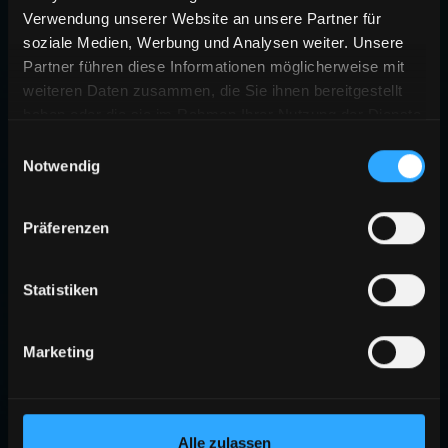
Verwendung unserer Website an unsere Partner für
soziale Medien, Werbung und Analysen weiter. Unsere
Partner führen diese Informationen möglicherweise mit
weiteren Daten zusammen, die Sie ihnen bereitgestellt
haben oder die sie im Rahmen Ihrer Nutzung der Dienste
gesammelt haben.
Einwilligungsauswahl
Notwendig
404
Präferenzen
SEITE NICHT GEFUNDEN
Die angeforderte Seite existiert nicht oder wurde verschoben.
Statistiken
ZURÜCK ZUR STARTSEITE
Marketing
Alle zulassen