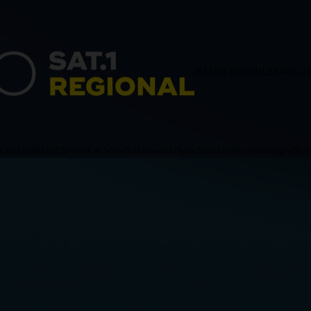
HAMBURG
SCHLESWIG-H
ACHSEN
BREMEN
Politik & Wirtschaft
Blaulicht
Sport
Verschiedenes
Sendungen
News