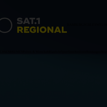
HAMBURG
SCHLESWIG-H
ACHSEN
BREMEN
Politik & Wirtschaft
Blaulicht
Sport
Verschiedenes
Sendungen
News