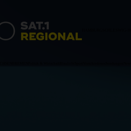
HAMBURG
SCHLESWIG-H
ACHSEN
BREMEN
Politik & Wirtschaft
Blaulicht
Sport
Verschiedenes
Sendungen
News