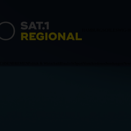
HAMBURG
SCHLESWIG-H
ACHSEN
BREMEN
Politik & Wirtschaft
Blaulicht
Sport
Verschiedenes
Sendungen
News