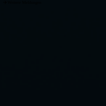
Weitere Meldungen