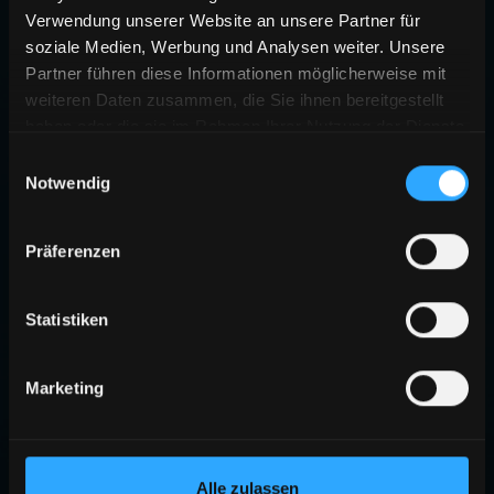
Verwendung unserer Website an unsere Partner für
soziale Medien, Werbung und Analysen weiter. Unsere
Partner führen diese Informationen möglicherweise mit
weiteren Daten zusammen, die Sie ihnen bereitgestellt
haben oder die sie im Rahmen Ihrer Nutzung der Dienste
gesammelt haben.
Einwilligungsauswahl
Notwendig
404
Präferenzen
SEITE NICHT GEFUNDEN
Die angeforderte Seite existiert nicht oder wurde verschoben.
Statistiken
ZURÜCK ZUR STARTSEITE
Marketing
Alle zulassen