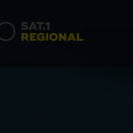
HAMBURG
SCHLESWIG-H
ACHSEN
BREMEN
Politik & Wirtschaft
Blaulicht
Sport
Verschiedenes
Sendungen
News