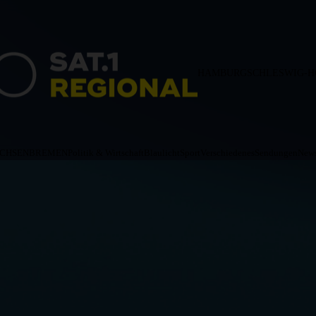
HAMBURG
SCHLESWIG-H
ACHSEN
BREMEN
Politik & Wirtschaft
Blaulicht
Sport
Verschiedenes
Sendungen
News