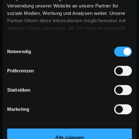
Verwendung unserer Website an unsere Partner für
soziale Medien, Werbung und Analysen weiter. Unsere
Partner führen diese Informationen möglicherweise mit
weiteren Daten zusammen, die Sie ihnen bereitgestellt
haben oder die sie im Rahmen Ihrer Nutzung der Dienste
gesammelt haben.
Einwilligungsauswahl
Notwendig
404
Präferenzen
SEITE NICHT GEFUNDEN
Die angeforderte Seite existiert nicht oder wurde verschoben.
Statistiken
ZURÜCK ZUR STARTSEITE
Marketing
Alle zulassen