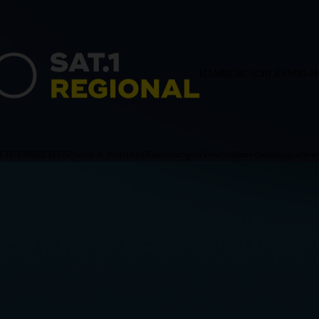
HAMBURG
SCHLESWIG-H
ACHSEN
BREMEN
Politik & Wirtschaft
Blaulicht
Sport
Verschiedenes
Sendungen
News