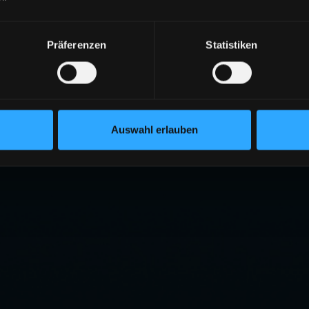
404
Präferenzen
Statistiken
ITE NICHT GEFUNDEN
eite existiert nicht oder wurde verschoben.
RÜCK ZUR STARTSEITE
Auswahl erlauben