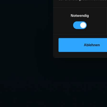
Einwilligungsauswahl
Notwendig
SE
Die angeforderte S
ZU
Ablehnen