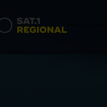
HAMBURG
SCHLESWIG-H
ACHSEN
BREMEN
Politik & Wirtschaft
Blaulicht
Sport
Verschiedenes
Sendungen
News