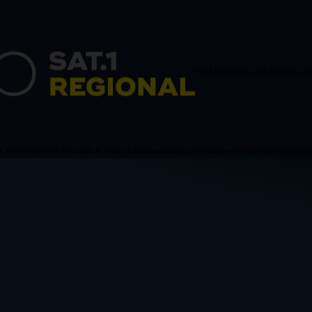
HAMBURG
SCHLESWIG-H
ACHSEN
BREMEN
Politik & Wirtschaft
Blaulicht
Sport
Verschiedenes
Sendungen
News