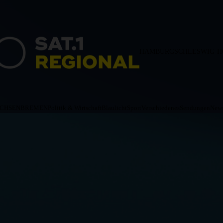
HAMBURG
SCHLESWIG-H
ACHSEN
BREMEN
Politik & Wirtschaft
Blaulicht
Sport
Verschiedenes
Sendungen
News