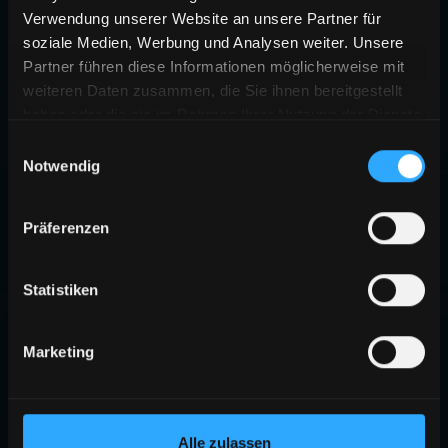
Verwendung unserer Website an unsere Partner für
soziale Medien, Werbung und Analysen weiter. Unsere
Partner führen diese Informationen möglicherweise mit
weiteren Daten zusammen, die Sie ihnen bereitgestellt
haben oder die sie im Rahmen Ihrer Nutzung der Dienste
gesammelt haben.
Einwilligungsauswahl
Notwendig
404
Präferenzen
SEITE NICHT GEFUNDEN
Die angeforderte Seite existiert nicht oder wurde verschoben.
Statistiken
ZURÜCK ZUR STARTSEITE
Marketing
Alle zulassen