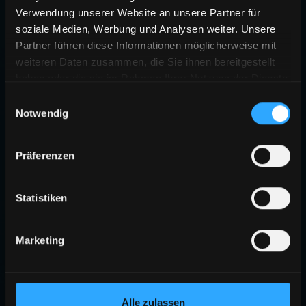
Verwendung unserer Website an unsere Partner für
soziale Medien, Werbung und Analysen weiter. Unsere
Partner führen diese Informationen möglicherweise mit
weiteren Daten zusammen, die Sie ihnen bereitgestellt
haben oder die sie im Rahmen Ihrer Nutzung der Dienste
gesammelt haben.
Einwilligungsauswahl
Notwendig
404
Präferenzen
SEITE NICHT GEFUNDEN
Die angeforderte Seite existiert nicht oder wurde verschoben.
Statistiken
ZURÜCK ZUR STARTSEITE
Marketing
Alle zulassen