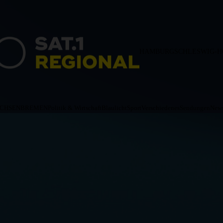
HAMBURG
SCHLESWIG-H
ACHSEN
BREMEN
Politik & Wirtschaft
Blaulicht
Sport
Verschiedenes
Sendungen
News