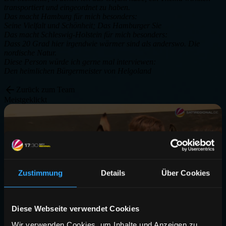
transportiert und eingeordnet zu haben.
Das macht Hamburg für mich besonders:
Seine Vielfalt und Schönheit; Das Hamburger Sie
Das macht Schleswig-Holstein für mich besonders:
Dass 20 Grad hier irgendwie wärmer sind als anderswo. Die
nordische Natur.
Diese Person würde ich gerne mal interviewen:
Den heimlichen Bürgermeister von Helgoland
Zurück zum Team
Meistgeklickt
Zustimmung
Details
Über Cookies
Diese Webseite verwendet Cookies
Wir verwenden Cookies, um Inhalte und Anzeigen zu