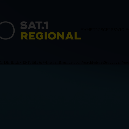
HAMBURG
SCHLESWIG-H
ACHSEN
BREMEN
Politik & Wirtschaft
Blaulicht
Sport
Verschiedenes
Sendungen
News