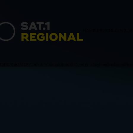
HAMBURG
SCHLESWIG-H
ACHSEN
BREMEN
Politik & Wirtschaft
Blaulicht
Sport
Verschiedenes
Sendungen
News