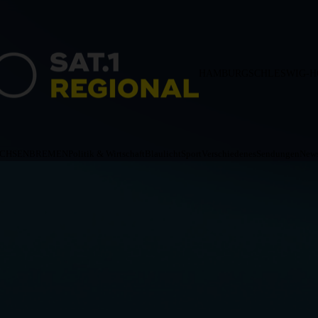
HAMBURG
SCHLESWIG-H
ACHSEN
BREMEN
Politik & Wirtschaft
Blaulicht
Sport
Verschiedenes
Sendungen
News