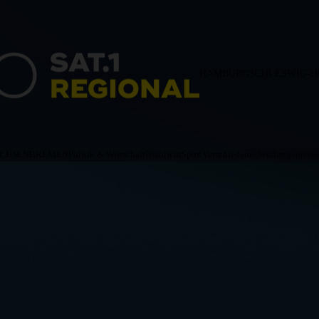
HAMBURG
SCHLESWIG-H
ACHSEN
BREMEN
Politik & Wirtschaft
Blaulicht
Sport
Verschiedenes
Sendungen
News