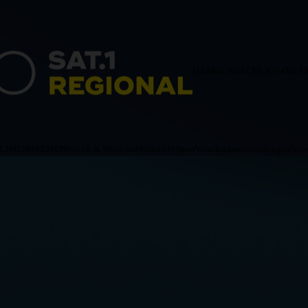
HAMBURG
SCHLESWIG-H
ACHSEN
BREMEN
Politik & Wirtschaft
Blaulicht
Sport
Verschiedenes
Sendungen
News