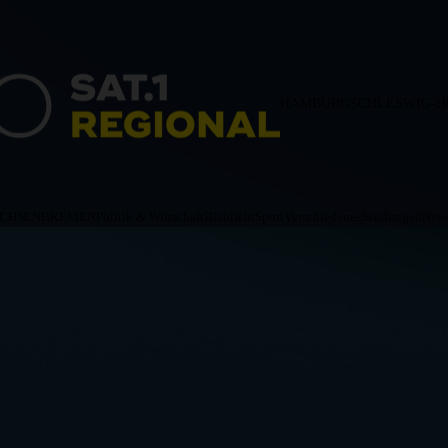
HAMBURG
SCHLESWIG-H
ACHSEN
BREMEN
Politik & Wirtschaft
Blaulicht
Sport
Verschiedenes
Sendungen
News