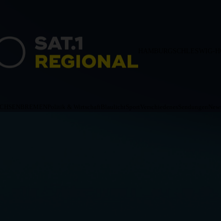
HAMBURG
SCHLESWIG-H
ACHSEN
BREMEN
Politik & Wirtschaft
Blaulicht
Sport
Verschiedenes
Sendungen
News