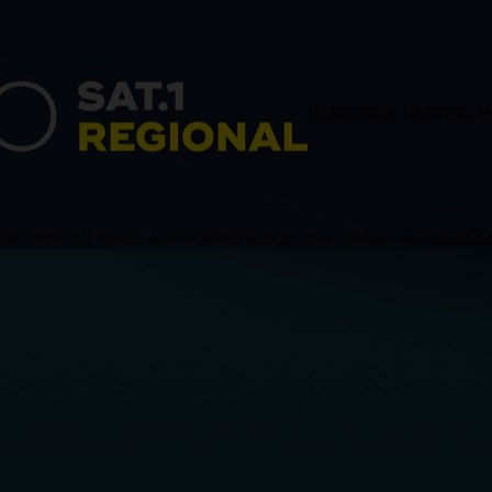
HAMBURG
SCHLESWIG-H
ACHSEN
BREMEN
Politik & Wirtschaft
Blaulicht
Sport
Verschiedenes
Sendungen
News