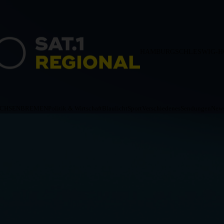
HAMBURG
SCHLESWIG-H
ACHSEN
BREMEN
Politik & Wirtschaft
Blaulicht
Sport
Verschiedenes
Sendungen
News