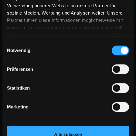
Verwendung unserer Website an unsere Partner für
soziale Medien, Werbung und Analysen weiter. Unsere
Partner führen diese Informationen möglicherweise mit
weiteren Daten zusammen, die Sie ihnen bereitgestellt
haben oder die sie im Rahmen Ihrer Nutzung der Dienste
gesammelt haben.
Einwilligungsauswahl
Notwendig
404
Präferenzen
SEITE NICHT GEFUNDEN
Die angeforderte Seite existiert nicht oder wurde verschoben.
Statistiken
ZURÜCK ZUR STARTSEITE
Marketing
Alle zulassen