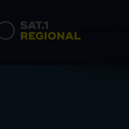
HAMBURG
SCHLESWIG-H
ACHSEN
BREMEN
Politik & Wirtschaft
Blaulicht
Sport
Verschiedenes
Sendungen
News