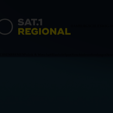
HAMBURG
SCHLESWIG-H
ACHSEN
BREMEN
Politik & Wirtschaft
Blaulicht
Sport
Verschiedenes
Sendungen
News