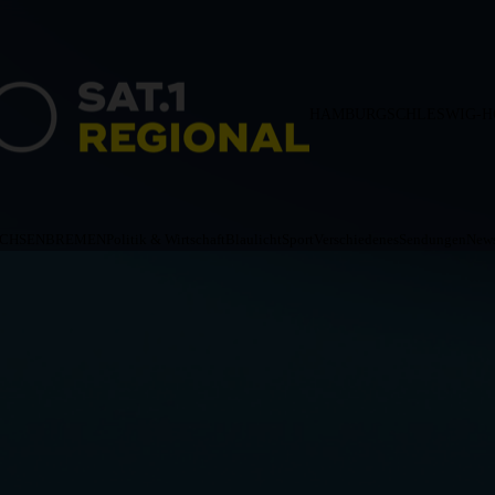
HAMBURG
SCHLESWIG-H
ACHSEN
BREMEN
Politik & Wirtschaft
Blaulicht
Sport
Verschiedenes
Sendungen
News