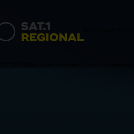
HAMBURG
SCHLESWIG-H
ACHSEN
BREMEN
Politik & Wirtschaft
Blaulicht
Sport
Verschiedenes
Sendungen
News