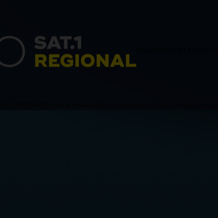
HAMBURG
SCHLESWIG-H
ACHSEN
BREMEN
Politik & Wirtschaft
Blaulicht
Sport
Verschiedenes
Sendungen
News