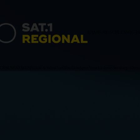
HAMBURG
SCHLESWIG-H
ACHSEN
BREMEN
Politik & Wirtschaft
Blaulicht
Sport
Verschiedenes
Sendungen
News