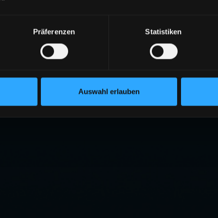
404
Präferenzen
Statistiken
ITE NICHT GEFUNDEN
eite existiert nicht oder wurde verschoben.
RÜCK ZUR STARTSEITE
Auswahl erlauben