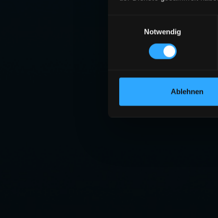
Einwilligungsauswahl
Notwendig
SE
Die angeforderte S
ZU
Ablehnen