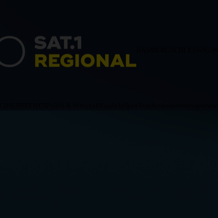
HAMBURG
SCHLESWIG-H
ACHSEN
BREMEN
Politik & Wirtschaft
Blaulicht
Sport
Verschiedenes
Sendungen
News