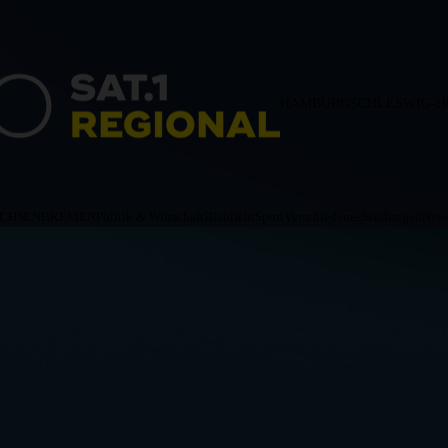
HAMBURG
SCHLESWIG-H
ACHSEN
BREMEN
Politik & Wirtschaft
Blaulicht
Sport
Verschiedenes
Sendungen
News