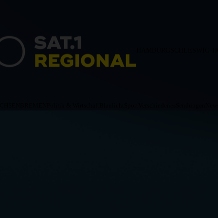
HAMBURG
SCHLESWIG-H
ACHSEN
BREMEN
Politik & Wirtschaft
Blaulicht
Sport
Verschiedenes
Sendungen
News