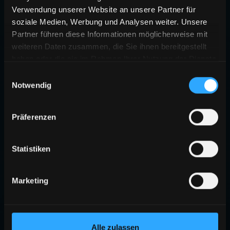
Verwendung unserer Website an unsere Partner für
soziale Medien, Werbung und Analysen weiter. Unsere
Partner führen diese Informationen möglicherweise mit
weiteren Daten zusammen, die Sie ihnen bereitgestellt
haben oder die sie im Rahmen Ihrer Nutzung der Dienste
gesammelt haben.
Einwilligungsauswahl
Notwendig
404
Präferenzen
SEITE NICHT GEFUNDEN
Die angeforderte Seite existiert nicht oder wurde verschoben.
Statistiken
ZURÜCK ZUR STARTSEITE
Marketing
Alle zulassen