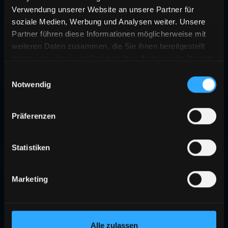
Verwendung unserer Website an unsere Partner für
soziale Medien, Werbung und Analysen weiter. Unsere
Partner führen diese Informationen möglicherweise mit
weiteren Daten zusammen, die Sie ihnen bereitgestellt
haben oder die sie im Rahmen Ihrer Nutzung der Dienste
gesammelt haben.
Einwilligungsauswahl
Notwendig
404
Präferenzen
SEITE NICHT GEFUNDEN
Die angeforderte Seite existiert nicht oder wurde verschoben.
Statistiken
ZURÜCK ZUR STARTSEITE
Marketing
Alle zulassen